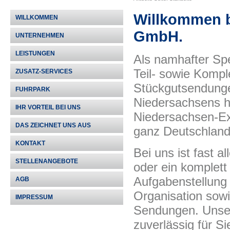
Willkommen b
WILLKOMMEN
GmbH
.
UNTERNEHMEN
LEISTUNGEN
Als namhafter Spe
Teil- sowie Kompl
ZUSATZ-SERVICES
Stückgutsendunge
FUHRPARK
Niedersachsens hi
IHR VORTEIL BEI UNS
Niedersachsen-Ex
DAS ZEICHNET UNS AUS
ganz Deutschland
KONTAKT
Bei uns ist fast a
STELLENANGEBOTE
oder ein komplet
Aufgabenstellung 
AGB
Organisation sowi
IMPRESSUM
Sendungen. Unsere
zuverlässig für Si