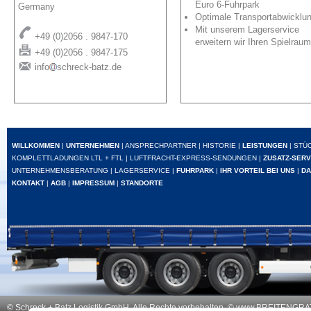
Euro 6-Fuhrpark
Germany
Optimale Transportabwicklu
Mit unserem Lagerservice
+49 (0)2056 . 9847-170
erweitern wir Ihren Spielraum
+49 (0)2056 . 9847-175
info
schreck-batz.de
WILLKOMMEN
|
UNTERNEHMEN
|
ANSPRECHPARTNER
|
HISTORIE
|
LEISTUNGEN
|
STÜ
KOMPLETTLADUNGEN LTL + FTL
|
LUFTFRACHT-EXPRESS-SENDUNGEN
|
ZUSATZ-SERV
UNTERNEHMENSBERATUNG
|
LAGERSERVICE
|
FUHRPARK
|
IHR VORTEIL BEI UNS
|
DA
KONTAKT
|
AGB
|
IMPRESSUM
|
STANDORTE
© Schreck + Batz Logistik GmbH. Alle Rechte vorbehalten. ©
www.BREITENGRAT