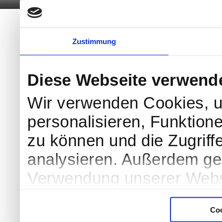
Zustimmung
Diese Webseite verwend
Wir verwenden Cookies, u
personalisieren, Funktion
zu können und die Zugriff
analysieren. Außerdem geb
Verwendung unserer Websi
soziale Medien, Werbung 
Coo
Partner führen diese Info