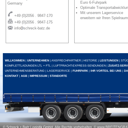
Euro 6-Fuhrpark
Germany
Optimale Transportabwicklu
Mit unserem Lagerservice
+49 (0)2056 . 9847-170
erweitern wir Ihren Spielraum
+49 (0)2056 . 9847-175
info
schreck-batz.de
WILLKOMMEN
|
UNTERNEHMEN
|
ANSPRECHPARTNER
|
HISTORIE
|
LEISTUNGEN
|
STÜ
KOMPLETTLADUNGEN LTL + FTL
|
LUFTFRACHT-EXPRESS-SENDUNGEN
|
ZUSATZ-SERV
UNTERNEHMENSBERATUNG
|
LAGERSERVICE
|
FUHRPARK
|
IHR VORTEIL BEI UNS
|
DA
KONTAKT
|
AGB
|
IMPRESSUM
|
STANDORTE
© Schreck + Batz Logistik GmbH. Alle Rechte vorbehalten. ©
www.BREITENGRAT